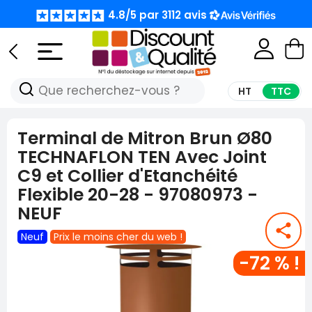
4.8/5 par 3112 avis
4.8/5 par 3112 avis
🚨 STOOOOOOOOOOOOOOOOP !!! LES PRIX LES
🚨 STOOOOOOOOOOOOOOOOP !!! LES PRIX LES
MOINS CHERS DU WEB C'EST ICI🚨
MOINS CHERS DU WEB C'EST ICI🚨
HT
TTC
4.8/5 par 3112 avis
4.8/5 par 3112 avis
Terminal de Mitron Brun Ø80
TECHNAFLON TEN Avec Joint
C9 et Collier d'Etanchéité
Flexible 20-28 - 97080973 -
NEUF
share
Neuf
Prix le moins cher du web !
-72 % !