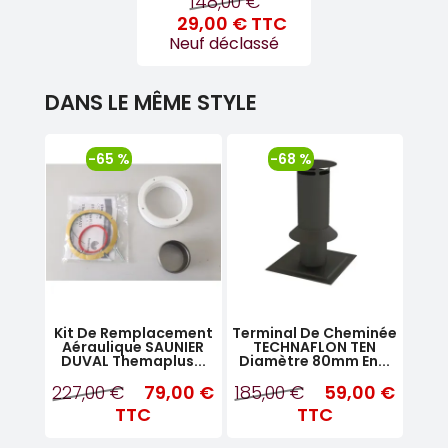
148,00 €
29,00 €
TTC
Neuf déclassé
DANS LE MÊME STYLE
-65 %
-68 %
rique
Kit De Remplacement
Terminal De Cheminée
Kit
W
Aéraulique SAUNIER
TECHNAFLON TEN
Chau
ec...
DUVAL Themaplus...
Diamètre 80mm En...
MP
227,00 €
79,00 €
185,00 €
59,00 €
99
TC
TTC
TTC