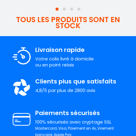
TOUS LES PRODUITS SONT EN
STOCK
Livraison rapide
Votre colis livré à domicile
ou en point relais
Clients plus que satisfaits
4,8/5 par plus de 2800 avis
Paiements sécurisés
100% sécurisés avec cryptage SSL
Mastercard, Visa, Paiement en 4x, Virement
bancaire, Apple Pay