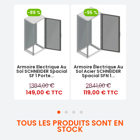
-89 %
-95 %
et
Armoire Electrique Au
Armoire Électrique Au
Ar
al
Sol SCHNEIDER Spacial
Sol Acier SCHNEIDER
Mon
assa
SF 1 Porte...
Spacial SFN 1...
Sp
1384,00 €
2841,00 €
TC
149,00 €
TTC
119,00 €
TTC
TOUS LES PRODUITS SONT EN
STOCK