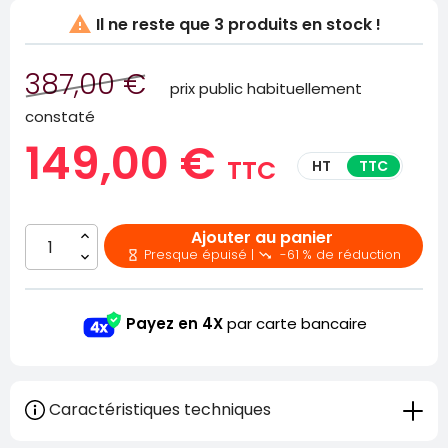

Il ne reste que
3 produits en stock !
387,00 €
prix public habituellement
constaté
149,00 €
TTC
HT
TTC
Ajouter au panier
Presque épuisé |
-61 % de réduction


Payez en 4X
par carte bancaire
Caractéristiques techniques