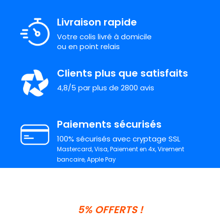
Livraison rapide
Votre colis livré à domicile
ou en point relais
Clients plus que satisfaits
4,8/5 par plus de 2800 avis
Paiements sécurisés
100% sécurisés avec cryptage SSL
Mastercard, Visa, Paiement en 4x, Virement
bancaire, Apple Pay
5% OFFERTS !