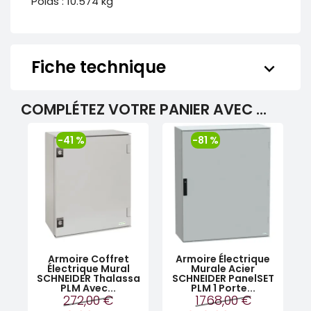
Poids : 10.574 kg
Fiche technique
keyboard_arrow_down
COMPLÉTEZ VOTRE PANIER AVEC ...
-41 %
-81 %
Armoire Coffret
Armoire Électrique
Électrique Mural
Murale Acier
SCHNEIDER Thalassa
SCHNEIDER PanelSET
PLM Avec...
PLM 1 Porte...
272,00 €
1768,00 €