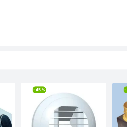
-45 %
-