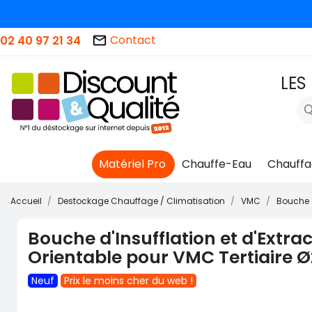
Contact
02 40 97 21 34
mail_outline
🚨 STOOOOO
LES
Matériel Pro
Chauffe-Eau
Chauffa
Accueil
Destockage Chauffage / Climatisation
VMC
Bouche d
Bouche d'Insufflation et d'Extra
Orientable pour VMC Tertiaire
Neuf
Prix le moins cher du web !