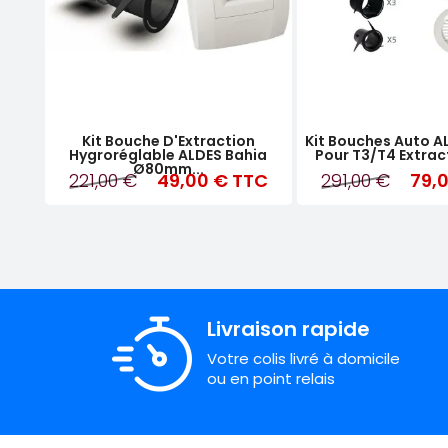
Kit Bouche D'Extraction
Kit Bouches Auto A
Hygroréglable ALDES Bahia
Pour T3/T4 Extract
Ø80mm...
221,00 €
49,00 €
TTC
291,00 €
79,
Livraison rapide
Votre colis livré à domicile
ou en point relais