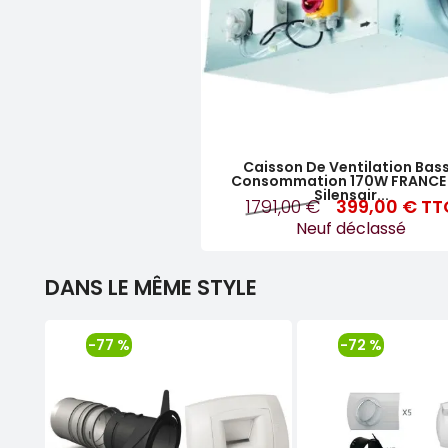
Caisson De Ventilation Bas
Consommation 170W FRANCE 
Silensair...
1791,00 €
399,00 €
TT
Neuf déclassé
DANS LE MÊME STYLE
-77 %
-72 %