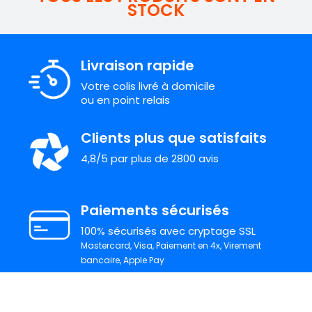
STOCK
Livraison rapide
Votre colis livré à domicile
ou en point relais
Clients plus que satisfaits
4,8/5 par plus de 2800 avis
Paiements sécurisés
100% sécurisés avec cryptage SSL
Mastercard, Visa, Paiement en 4x, Virement
bancaire, Apple Pay