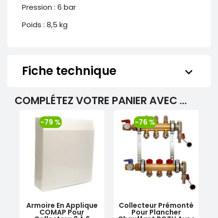
Pression : 6 bar
Poids : 8,5 kg
Fiche technique
keyboard_arrow_down
COMPLÉTEZ VOTRE PANIER AVEC ...
-79 %
-76 %
Armoire En Applique
Collecteur Prémonté
COMAP Pour
Pour Plancher