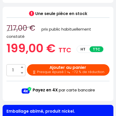
Une seule pièce
en stock
717,00 €
prix public habituellement
constaté
199,00 €
TTC
HT
TTC
Ajouter au panier
Presque épuisé |
-72 % de réduction


Payez en 4X
par carte bancaire
Emballage abîmé, produit nickel.