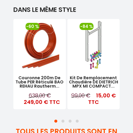
DANS LE MÊME STYLE
-60 %
-84 %
0m
Couronne 200m De
Kit De Remplacement
K
Blanc
Tube PER Réticulé BAO
Chaudière DE DIETRICH
Ra
..
REHAU Rautherm...
MPX MI COMPACT...
DIET
0 €
638,00 €
99,00 €
15,00 €
165
249,00 €
TTC
TTC
TOUS LES PRODUITS SONT EN