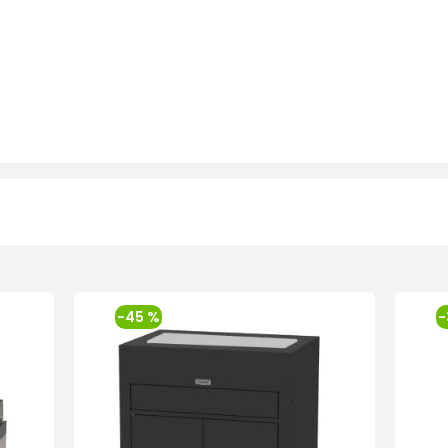
-45 %
-