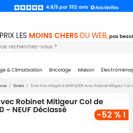
4.8/5 par 3112 avis
OOOOOOOOOOOP !!! LES PRIX LES MOINS CHERS DU WEB 
 PRIX LES
MOINS CHERS
DU WEB,
pas beso
4.8/5 par 3112 avis
ge & Climatisation
Bricolage
Maison
Électroména
ecue
Divers
Évier Inox Intégré LE MARQUIER Avec Robinet Mitigeur C
Avec Robinet Mitigeur Col de
 - NEUF Déclassé
-52 % !