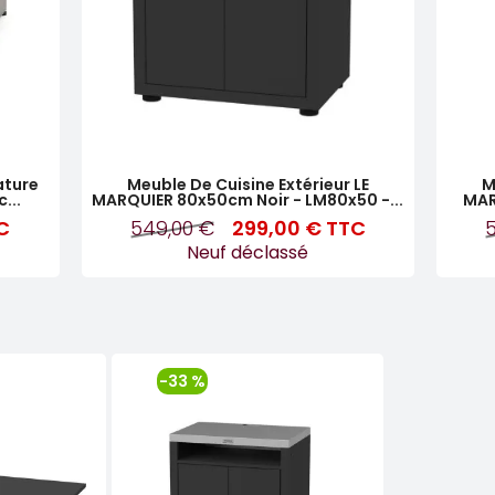
ature
Meuble De Cuisine Extérieur LE
M
...
MARQUIER 80x50cm Noir - LM80x50 -...
MAR
C
549,00 €
299,00 €
TTC
Neuf déclassé
-33 %