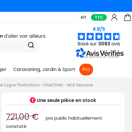
HT
TTC
C'EST ICI🚨
4.8/5
in
d'aller voir ailleurs.
Basé sur
3093
avis
Avis soumis à un contrôle
ger
Caravaning, Jardin & Sport
Pro
ol de Cygne 70x40x20cm - EVLM70X40 - NEUF Déclassé
Une seule pièce
en stock
721,00 €
prix public habituellement
constaté