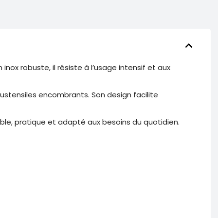
keyboard_arrow_down
x robuste, il résiste à l’usage intensif et aux
 ustensiles encombrants. Son design facilite
able, pratique et adapté aux besoins du quotidien.