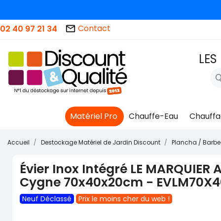
Contact
02 40 97 21 34
mail_outline
🚨 STOOOOO
LES
Matériel Pro
Chauffe-Eau
Chauffa
Accueil
Destockage Matériel de Jardin Discount
Plancha / Barb
Évier Inox Intégré LE MARQUIER 
Cygne 70x40x20cm - EVLM70X40
Neuf Déclassé
Prix le moins cher du web !