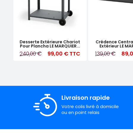
Desserte Extérieure Chariot
Crédence Central
Pour Plancha LE MARQUIER...
Extérieur LE MA
240,00 €
99,00 €
TTC
139,00 €
89,
Livraison rapide
Votre colis livré à domicile
ou en point relais