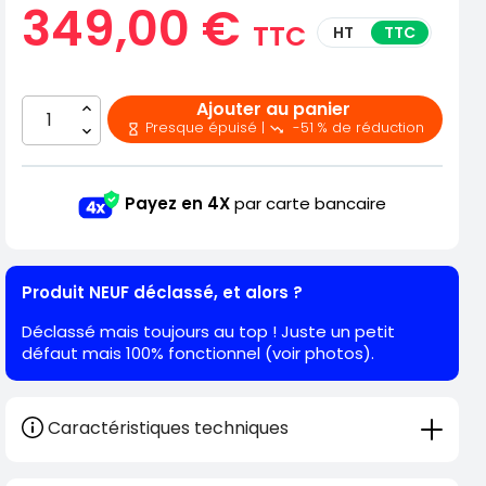
349,00 €
TTC
HT
TTC
Ajouter au panier
Presque épuisé |
-51 % de réduction


Payez en 4X
par carte bancaire
Produit NEUF déclassé, et alors ?
Déclassé mais toujours au top ! Juste un petit
défaut mais 100% fonctionnel (voir photos).
Caractéristiques techniques