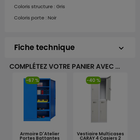
Coloris structure : Gris
Coloris porte : Noir
Fiche technique
keyboard_arrow_down
COMPLÉTEZ VOTRE PANIER AVEC ...
-67 %
-40 %
Armoire D'Atelier
Vestiaire Multicases
Portes Battantes
CARAY 4 Casiers 2