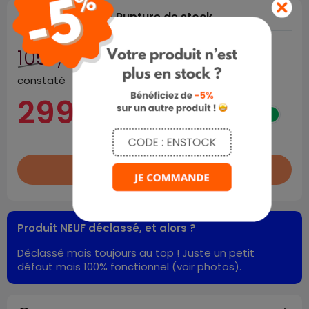
×

Rupture de stock
1057,00 €
prix public habituellement
constaté
299,00 €
TTC
HT
TTC
Rupture de stock

Produit NEUF déclassé, et alors ?
Déclassé mais toujours au top ! Juste un petit
défaut mais 100% fonctionnel (voir photos).