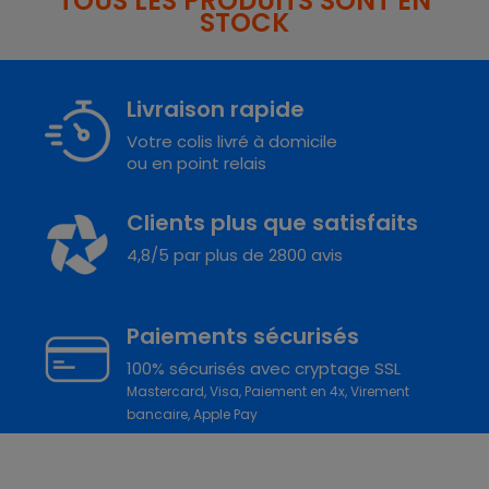
TOUS LES PRODUITS SONT EN
STOCK
Livraison rapide
Votre colis livré à domicile
ou en point relais
Clients plus que satisfaits
4,8/5 par plus de 2800 avis
Paiements sécurisés
100% sécurisés avec cryptage SSL
Mastercard, Visa, Paiement en 4x, Virement
bancaire, Apple Pay