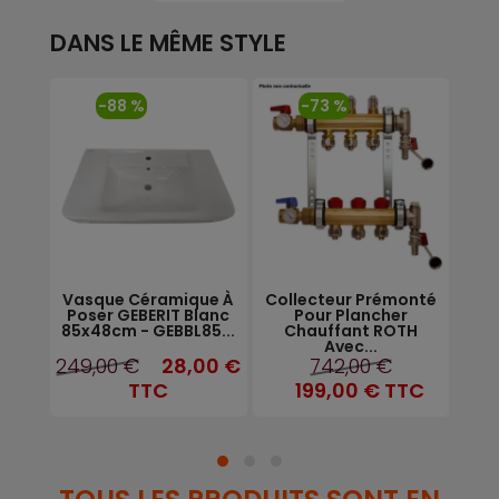
DANS LE MÊME STYLE
-88 %
-73 %
 De
Vasque Céramique À
Collecteur Prémonté
Rad
rale
Poser GEBERIT Blanc
Pour Plancher
.
85x48cm - GEBBL85...
Chauffant ROTH
Avec...
249,00 €
28,00 €
742,00 €
TC
TTC
199,00 €
TTC