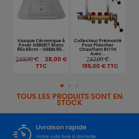
 De
Vasque Céramique À
Collecteur Prémonté
Rad
rale
Poser GEBERIT Blanc
Pour Plancher
.
85x48cm - GEBBL85...
Chauffant ROTH
Avec...
249,00 €
28,00 €
742,00 €
TC
TTC
199,00 €
TTC
TOUS LES PRODUITS SONT EN
STOCK
Livraison rapide
Votre colis livré à domicile