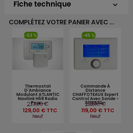
Fiche technique
keyboard_arrow_down
COMPLÉTEZ VOTRE PANIER AVEC ...
-53 %
-45 %
Thermostat
Commande À
D'Ambiance
Distance
Modulant ATLANTIC
CHAFFOTEAUX Expert
Navilink H58 Radio
Control Avec Sonde -
Pour...
3318870...
277,00 €
218,00 €
129,00 €
TTC
119,00 €
TTC
Neuf
Neuf