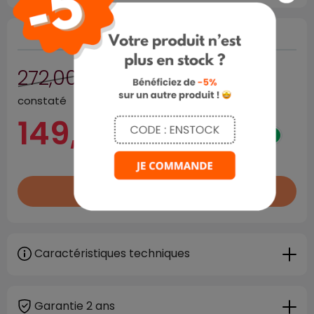

Rupture de stock
272,00 €
prix public habituellement
constaté
149,00 €
TTC
HT
TTC
Rupture de stock

Caractéristiques techniques
Garantie 2 ans