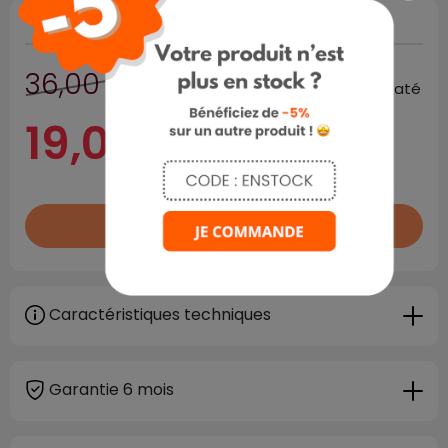

Rupture de stock
36,00 €
prix public habituellement constaté
19,00 €
TTC
HT
TTC
Rupture de stock

Caractéristiques techniques
Garantie 6 mois