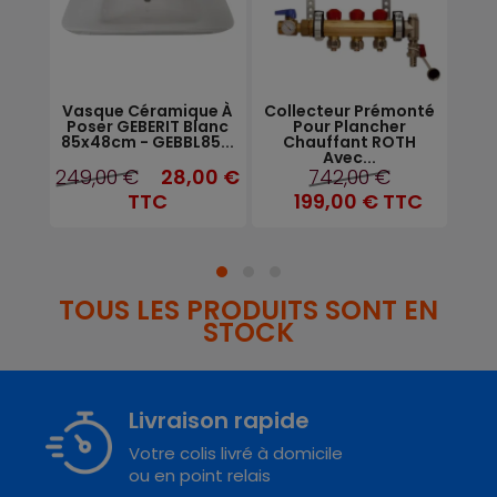
 De
Vasque Céramique À
Collecteur Prémonté
Rad
rale
Poser GEBERIT Blanc
Pour Plancher
.
85x48cm - GEBBL85...
Chauffant ROTH
Avec...
249,00 €
28,00 €
742,00 €
TC
TTC
199,00 €
TTC
TOUS LES PRODUITS SONT EN
STOCK
Livraison rapide
Votre colis livré à domicile
ou en point relais