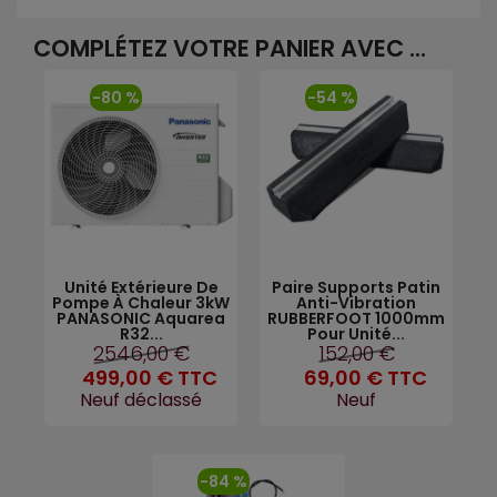
COMPLÉTEZ VOTRE PANIER AVEC ...
-80 %
-54 %
Unité Extérieure De
Paire Supports Patin
Pompe À Chaleur 3kW
Anti-Vibration
PANASONIC Aquarea
RUBBERFOOT 1000mm
R32...
Pour Unité...
2546,00 €
152,00 €
499,00 €
TTC
69,00 €
TTC
Neuf déclassé
Neuf
-84 %