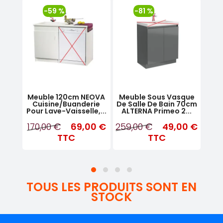
-59 %
-81 %
sque
Meuble 120cm NEOVA
Meuble Sous Vasque
M
 80cm
Cuisine/Buanderie
De Salle De Bain 70cm
Cui
Pour Lave-Vaisselle,...
ALTERNA Primeo 2...
Port
170,00 €
69,00 €
259,00 €
49,00 €
160
TC
TTC
TTC
TOUS LES PRODUITS SONT EN
STOCK