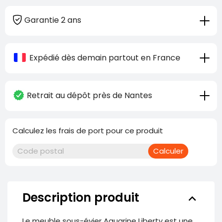
Garantie 2 ans
Expédié dès demain partout en France
Retrait au dépôt près de Nantes
Calculez les frais de port pour ce produit
Calculer
Description produit
keyboard_arrow_down
Le meuble sous-évier Aquarine Liberty est une