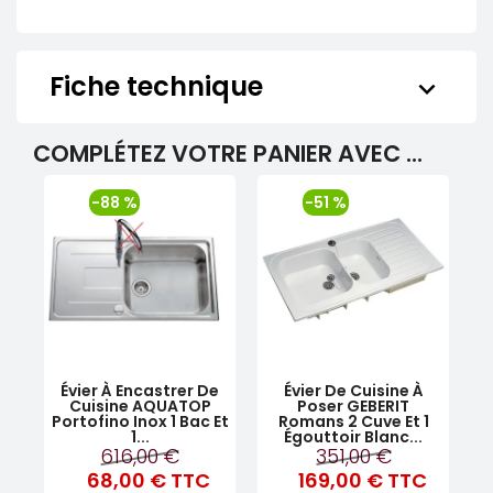
Fiche technique
keyboard_arrow_down
COMPLÉTEZ VOTRE PANIER AVEC ...
-88 %
-51 %
Évier À Encastrer De
Évier De Cuisine À
Cuisine AQUATOP
Poser GEBERIT
Portofino Inox 1 Bac Et
Romans 2 Cuve Et 1
1...
Égouttoir Blanc...
616,00 €
351,00 €
68,00 €
TTC
169,00 €
TTC