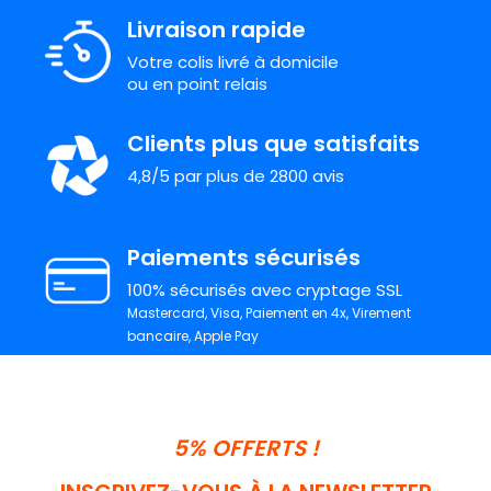
Livraison rapide
Votre colis livré à domicile
ou en point relais
Clients plus que satisfaits
4,8/5 par plus de 2800 avis
Paiements sécurisés
100% sécurisés avec cryptage SSL
Mastercard, Visa, Paiement en 4x, Virement
bancaire, Apple Pay
5% OFFERTS !