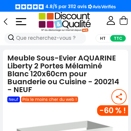
4.8/5 par 3112 avis
4.8/5 par 3112 avis
🚨 STOOOOOOOOOOOOOOOOP !!! LES PRIX LES
🚨 STOOOOOOOOOOOOOOOOP !!! LES PRIX LES
MOINS CHERS DU WEB C'EST ICI🚨
MOINS CHERS DU WEB C'EST ICI🚨
HT
TTC
4.8/5 par 3112 avis
4.8/5 par 3112 avis
Meuble Sous-Evier AQUARINE
Liberty 2 Portes Mélaminé
Blanc 120x60cm pour
Buanderie ou Cuisine - 200214
- NEUF
share
Neuf
Prix le moins cher du web !
-60 % !