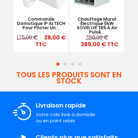
que À
Commande
Chauffage Mural
Radi
TUIS
Domotique IP ALTECH
Électrique 5kW
In
Pour Piloter Un...
SOVELOR TR5 À Air
Pulsé...
175,00 €
39,00 €
786,00 €
TC
TTC
389,00 €
TTC
TOUS LES PRODUITS SONT EN
STOCK
Livraison rapide
Votre colis livré à domicile
ou en point relais
Clients plus que satisfaits