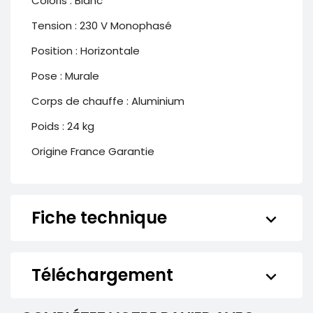
Coloris : Blanc
Tension : 230 V Monophasé
Position : Horizontale
Pose : Murale
Corps de chauffe : Aluminium
Poids
 : 24 
kg
Origine France Garantie
Fiche technique
keyboard_arrow_down
Téléchargement
keyboard_arrow_down