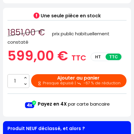
Une seule pièce
en stock
1851,00 €
prix public habituellement
constaté
599,00 €
TTC
HT
TTC
Ajouter au panier
Presque épuisé |
-67 % de réduction


Payez en 4X
par carte bancaire
Produit NEUF déclassé, et alors ?