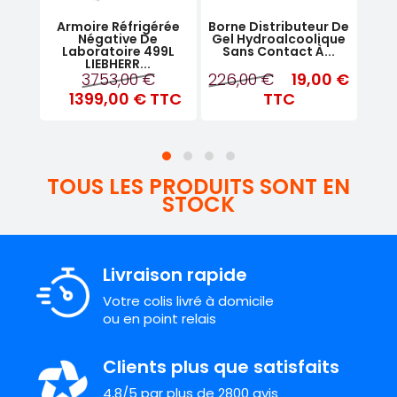
Armoire Réfrigérée
Borne Distributeur De
Gl
ical
Négative De
Gel Hydroalcoolique
Prof
port
Laboratoire 499L
Sans Contact À...
LIEBHERR...
00 €
3753,00 €
226,00 €
19,00 €
163
1399,00 €
TTC
TTC
TOUS LES PRODUITS SONT EN
STOCK
Livraison rapide
Votre colis livré à domicile
ou en point relais
Clients plus que satisfaits
4,8/5 par plus de 2800 avis