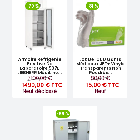
-79 %
-81 %
Armoire Réfrigérée
Lot De 1000 Gants
Positive De
Médicaux JET+ Vinyle
Laboratoire 597L
Transparents Non
LIEBHERR MédiLine...
Poudrés...
7190,00 €
80,00 €
1490,00 €
TTC
15,00 €
TTC
Neuf déclassé
Neuf
-59 %