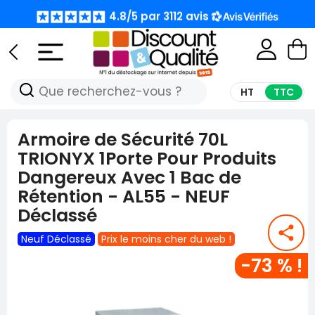
4.8/5 par 3112 avis
4.8/5 par 3112 avis
🚨 STOOOOOOOOOOOOOOOOP !!! LES PRIX LES
🚨 STOOOOOOOOOOOOOOOOP !!! LES PRIX LES
MOINS CHERS DU WEB C'EST ICI🚨
MOINS CHERS DU WEB C'EST ICI🚨
HT
TTC
4.8/5 par 3112 avis
4.8/5 par 3112 avis
Armoire de Sécurité 70L
TRIONYX 1Porte Pour Produits
Dangereux Avec 1 Bac de
Rétention - AL55 - NEUF
Déclassé
share
Neuf Déclassé
Prix le moins cher du web !
-73 % !