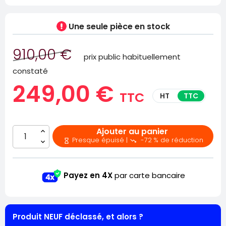
Une seule pièce
en stock
910,00 €
prix public habituellement
constaté
249,00 €
TTC
HT
TTC
Ajouter au panier
Presque épuisé |
-72 % de réduction


Payez en 4X
par carte bancaire
Produit NEUF déclassé, et alors ?