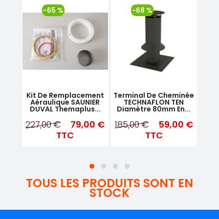
-65 %
-68 %
ical
Kit De Remplacement
Terminal De Cheminée
Kit
492
Aéraulique SAUNIER
TECHNAFLON TEN
Chau
.
DUVAL Themaplus...
Diamètre 80mm En...
MP
00 €
227,00 €
79,00 €
185,00 €
59,00 €
99
TTC
TTC
TOUS LES PRODUITS SONT EN
STOCK