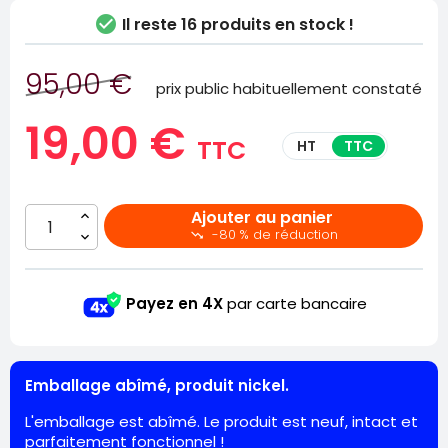

Il reste
16 produits en stock !
95,00 €
prix public habituellement constaté
19,00 €
TTC
HT
TTC
Ajouter au panier
-80 % de réduction

Payez en 4X
par carte bancaire
Emballage abîmé, produit nickel.
L'emballage est abîmé. Le produit est neuf, intact et
parfaitement fonctionnel !