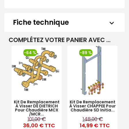
Fiche technique
keyboard_arrow_down
COMPLÉTEZ VOTRE PANIER AVEC ...
-64 %
-89 %
Kit De Remplacement
Kit De Remplacement
À Visser DE DIETRICH
À Visser CHAPPEE Pour
Pour Chaudière MCX
Chaudière SD Initia...
/MCR...
101,00 €
148,00 €
36,00 €
TTC
14,99 €
TTC