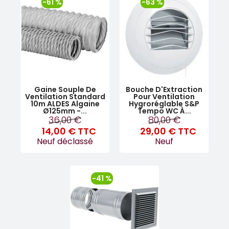
-61 %
-63 %
Gaine Souple De
Bouche D'Extraction
Ventilation Standard
Pour Ventilation
10m ALDES Algaine
Hygroréglable S&P
Ø125mm -...
Tempo WC À...
36,00 €
80,00 €
14,00 €
TTC
29,00 €
TTC
Neuf déclassé
Neuf
-41 %