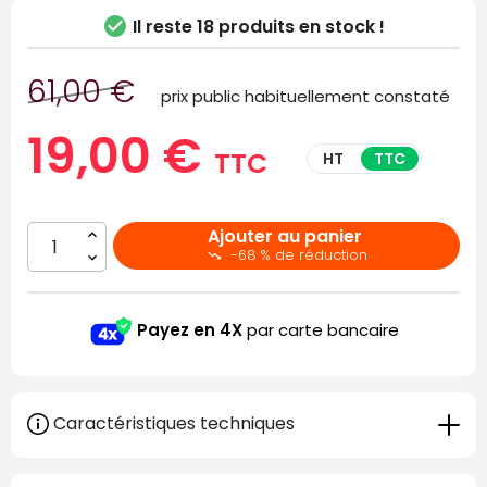

Il reste
18 produits en stock !
61,00 €
prix public habituellement constaté
19,00 €
TTC
HT
TTC
Ajouter au panier
-68 % de réduction

Payez en 4X
par carte bancaire
Caractéristiques techniques