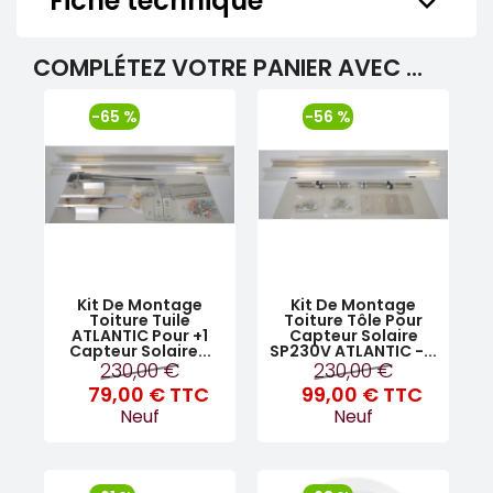
Fiche technique
keyboard_arrow_down
COMPLÉTEZ VOTRE PANIER AVEC ...
-65 %
-56 %
Kit De Montage
Kit De Montage
Toiture Tuile
Toiture Tôle Pour
ATLANTIC Pour +1
Capteur Solaire
Capteur Solaire...
SP230V ATLANTIC -...
230,00 €
230,00 €
79,00 €
TTC
99,00 €
TTC
Neuf
Neuf