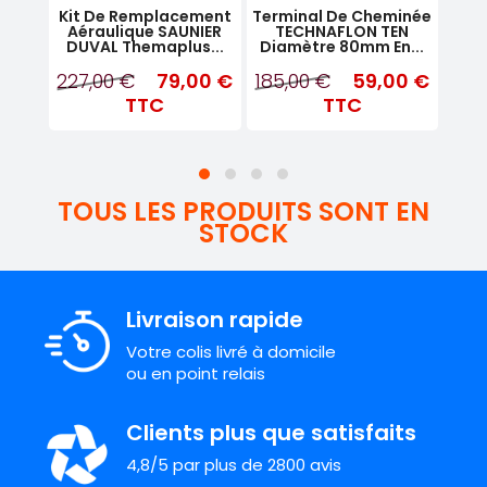
ical
Kit De Remplacement
Terminal De Cheminée
Kit
492
Aéraulique SAUNIER
TECHNAFLON TEN
Chau
.
DUVAL Themaplus...
Diamètre 80mm En...
MP
00 €
227,00 €
79,00 €
185,00 €
59,00 €
99
TTC
TTC
TOUS LES PRODUITS SONT EN
STOCK
Livraison rapide
Votre colis livré à domicile
ou en point relais
Clients plus que satisfaits
4,8/5 par plus de 2800 avis