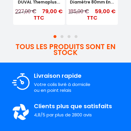
.
DUVAL Themaplus...
Diamètre 80mm En...
MP
00 €
227,00 €
79,00 €
185,00 €
59,00 €
99
TTC
TTC
TOUS LES PRODUITS SONT EN
STOCK
Livraison rapide
Votre colis livré à domicile
ou en point relais
Clients plus que satisfaits
4,8/5 par plus de 2800 avis