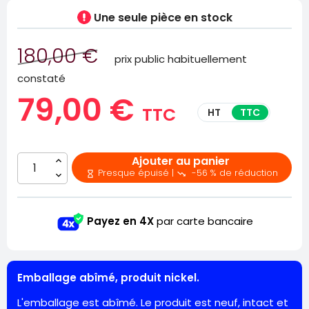
Une seule pièce
en stock
180,00 €
prix public habituellement
constaté
79,00 €
TTC
HT
TTC
Ajouter au panier
Presque épuisé |
-56 % de réduction


Payez en 4X
par carte bancaire
Emballage abîmé, produit nickel.
L'emballage est abîmé. Le produit est neuf, intact et