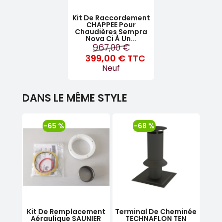
Kit De Raccordement
CHAPPEE Pour
Chaudières Sempra
Nova Ci À Un...
967,00 €
399,00 €
TTC
Neuf
DANS LE MÊME STYLE
-65 %
-68 %
ical
Kit De Remplacement
Terminal De Cheminée
Kit
492
Aéraulique SAUNIER
TECHNAFLON TEN
Chau